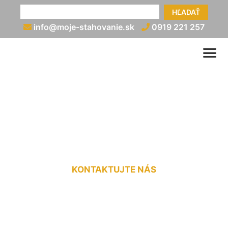
HĽADAŤ
info@moje-stahovanie.sk
0919 221 257
Prevoz motorky v dodávke
Dunajská Lužná
KONTAKTUJTE NÁS