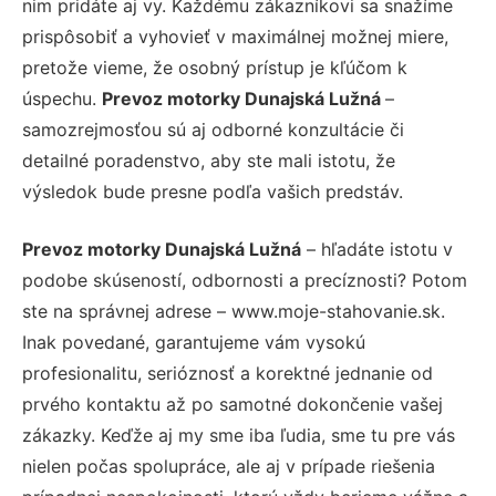
nim pridáte aj vy. Každému zákazníkovi sa snažíme
prispôsobiť a vyhovieť v maximálnej možnej miere,
pretože vieme, že osobný prístup je kľúčom k
úspechu.
Prevoz motorky Dunajská Lužná
–
samozrejmosťou sú aj odborné konzultácie či
detailné poradenstvo, aby ste mali istotu, že
výsledok bude presne podľa vašich predstáv.
Prevoz motorky Dunajská Lužná
– hľadáte istotu v
podobe skúseností, odbornosti a precíznosti? Potom
ste na správnej adrese – www.moje-stahovanie.sk.
Inak povedané, garantujeme vám vysokú
profesionalitu, serióznosť a korektné jednanie od
prvého kontaktu až po samotné dokončenie vašej
zákazky. Keďže aj my sme iba ľudia, sme tu pre vás
nielen počas spolupráce, ale aj v prípade riešenia