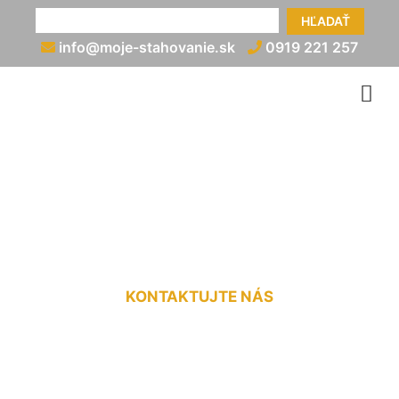
HĽADAŤ
info@moje-stahovanie.sk
0919 221 257
Prevoz motorky v dodávke
Mierovo
KONTAKTUJTE NÁS