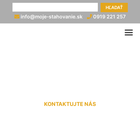
HĽADAŤ
info@moje-stahovanie.sk
0919 221 257
Prevoz motorky v dodávke
Rača
KONTAKTUJTE NÁS