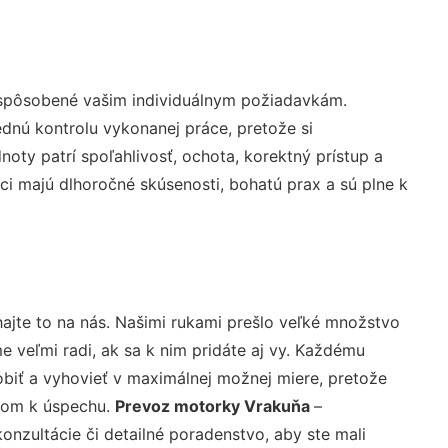
ispôsobené vašim individuálnym požiadavkám.
lednú kontrolu vykonanej práce, pretože si
ty patrí spoľahlivosť, ochota, korektný prístup a
i majú dlhoročné skúsenosti, bohatú prax a sú plne k
ajte to na nás. Našimi rukami prešlo veľké množstvo
veľmi radi, ak sa k nim pridáte aj vy. Každému
biť a vyhovieť v maximálnej možnej miere, pretože
účom k úspechu.
Prevoz motorky Vrakuňa
–
nzultácie či detailné poradenstvo, aby ste mali