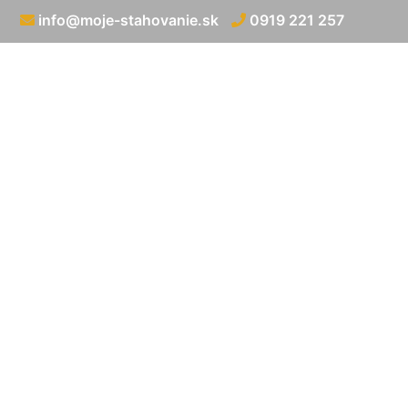
info@moje-stahovanie.sk
0919 221 257
Prevoz m