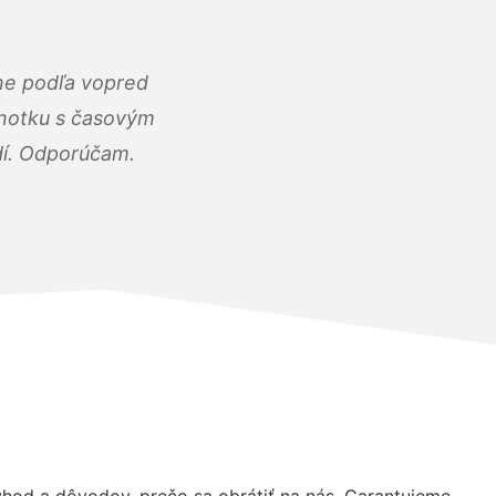
ne podľa vopred
dnotku s časovým
dí. Odporúčam.
od a dôvodov, prečo sa obrátiť na nás. Garantujeme