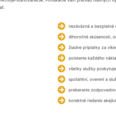
ať.
nezáväzná a bezplatná 
dlhoročné skúsenosti, 
žiadne príplatky za víke
poistenie každého nákl
všetky služby poskytuje
spoľahliví, overení a slu
preberanie zodpovednos
korektné riešenie akejk