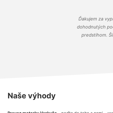
Ďakujem za vypr
dohodnutých podm
predstihom. Ši
Naše výhody
Prevoz motorky Vrakuňa
– poďte do toho s nami – ww