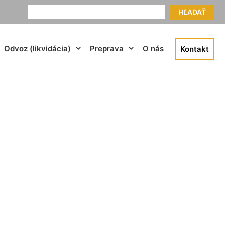
HĽADAŤ
Odvoz (likvidácia)
Preprava
O nás
Kontakt
Vrakuňa