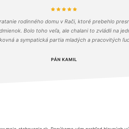
atanie rodinného domu v Rači, ktoré prebehlo pres
ienok. Bolo toho veľa, ale chalani to zvládli na je
kovná a sympatická partia mladých a pracovitých ľu
PÁN KAMIL
w.moje-stahovanie.sk. Ponúkame vám prehľad hlavných výh