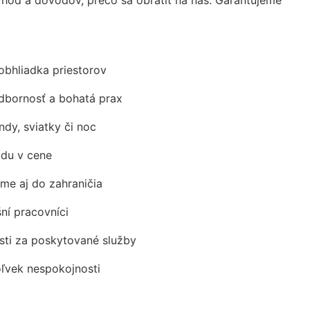
obhliadka priestorov
odbornosť a bohatá prax
ndy, sviatky či noc
adu v cene
me aj do zahraničia
šní pracovníci
ti za poskytované služby
oľvek nespokojnosti