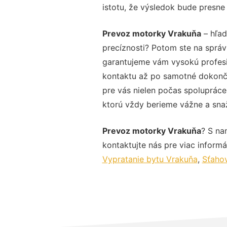
istotu, že výsledok bude presne
Prevoz motorky Vrakuňa
– hľad
precíznosti? Potom ste na sprá
garantujeme vám vysokú profesio
kontaktu až po samotné dokonče
pre vás nielen počas spolupráce,
ktorú vždy berieme vážne a snaží
Prevoz motorky Vrakuňa
? S na
kontaktujte nás pre viac informác
Vypratanie bytu Vrakuňa
,
Sťahov