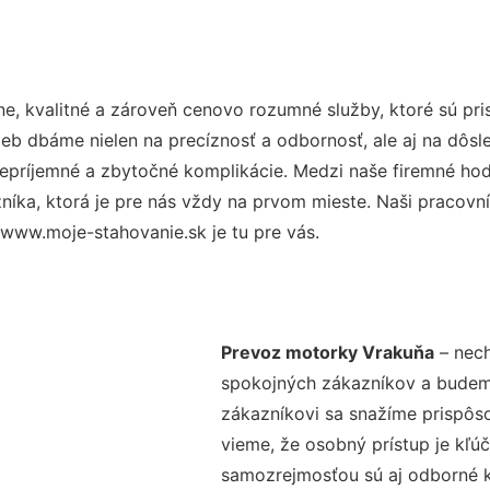
e, kvalitné a zároveň cenovo rozumné služby, ktoré sú pr
užieb dbáme nielen na precíznosť a odbornosť, ale aj na dôs
ríjemné a zbytočné komplikácie. Medzi naše firemné hodno
ka, ktorá je pre nás vždy na prvom mieste. Naši pracovníc
www.moje-stahovanie.sk je tu pre vás.
Prevoz motorky Vrakuňa
– nech
spokojných zákazníkov a budeme 
zákazníkovi sa snažíme prispôso
vieme, že osobný prístup je kľ
samozrejmosťou sú aj odborné ko