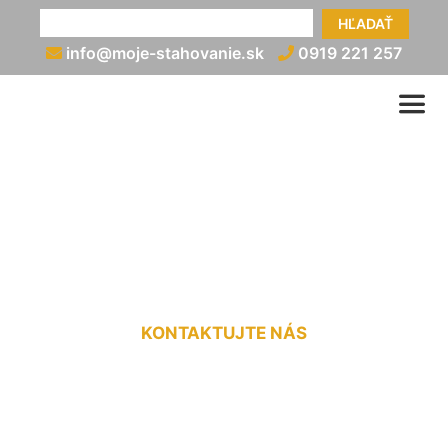
HĽADAŤ
info@moje-stahovanie.sk
0919 221 257
Prevoz motorky v dodávke
Zálesie
KONTAKTUJTE NÁS