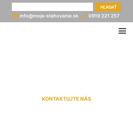
HĽADAŤ
info@moje-stahovanie.sk
0919 221 257
Prevoz práčky Bad
Deutsch-Alterburg
KONTAKTUJTE NÁS