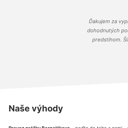
Ďakujem za vypr
dohodnutých podm
predstihom. Ši
Naše výhody
Prevoz práčky Bernolákovo
– poďte do toho s nami –