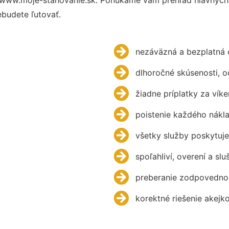
budete ľutovať.
nezáväzná a bezplatná 
dlhoročné skúsenosti, 
žiadne príplatky za víke
poistenie každého nákl
všetky služby poskytuje
spoľahliví, overení a slu
preberanie zodpovednos
korektné riešenie akejk