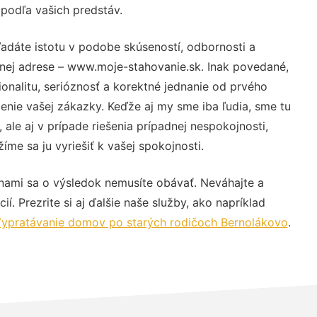
 podľa vašich predstáv.
adáte istotu v podobe skúseností, odbornosti a
vnej adrese – www.moje-stahovanie.sk. Inak povedané,
nalitu, serióznosť a korektné jednanie od prvého
nie vašej zákazky. Keďže aj my sme iba ľudia, sme tu
 ale aj v prípade riešenia prípadnej nespokojnosti,
me sa ju vyriešiť k vašej spokojnosti.
 nami sa o výsledok nemusíte obávať. Neváhajte a
ií. Prezrite si aj ďalšie naše služby, ako napríklad
ypratávanie domov po starých rodičoch Bernolákovo
.