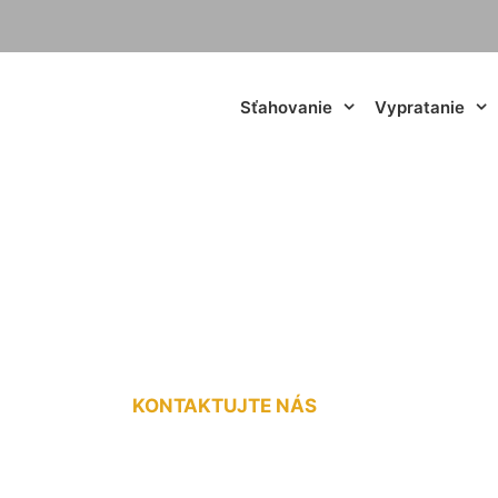
Sťahovanie
Vypratanie
oz práčky Bernolá
KONTAKTUJTE NÁS