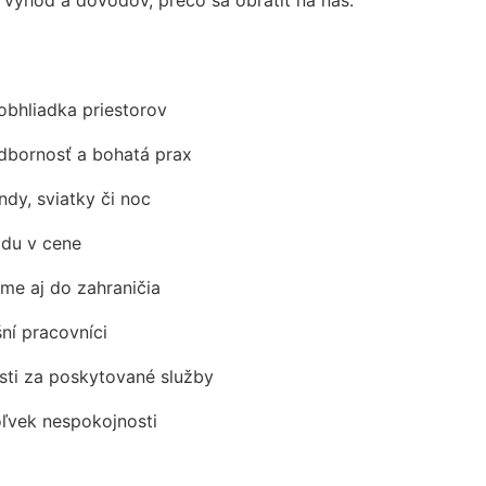
obhliadka priestorov
odbornosť a bohatá prax
ndy, sviatky či noc
adu v cene
me aj do zahraničia
šní pracovníci
ti za poskytované služby
oľvek nespokojnosti