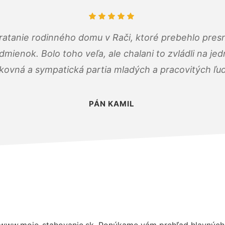
atanie rodinného domu v Rači, ktoré prebehlo pres
ienok. Bolo toho veľa, ale chalani to zvládli na je
kovná a sympatická partia mladých a pracovitých ľu
PÁN KAMIL
 www.moje-stahovanie.sk. Ponúkame vám prehľad hlavných 