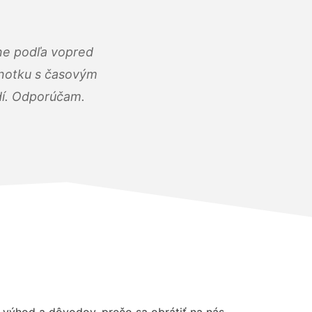
ne podľa vopred
dnotku s časovým
dí. Odporúčam.
výhod a dôvodov, prečo sa obrátiť na nás.