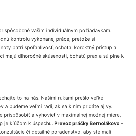
 prispôsobené vašim individuálnym požiadavkám.
lednú kontrolu vykonanej práce, pretože si
ty patrí spoľahlivosť, ochota, korektný prístup a
i majú dlhoročné skúsenosti, bohatú prax a sú plne k
chajte to na nás. Našimi rukami prešlo veľké
a budeme veľmi radi, ak sa k nim pridáte aj vy.
 prispôsobiť a vyhovieť v maximálnej možnej miere,
up je kľúčom k úspechu.
Prevoz práčky Bernolákovo
–
nzultácie či detailné poradenstvo, aby ste mali