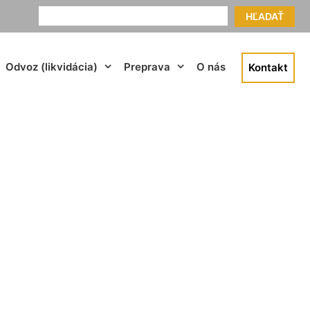
HĽADAŤ
Odvoz (likvidácia)
Preprava
O nás
Kontakt
kovo