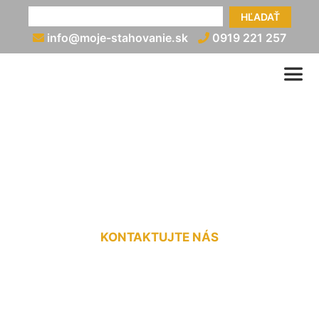
HĽADAŤ
info@moje-stahovanie.sk
0919 221 257
Prevoz práčky Schloss
Petronell
KONTAKTUJTE NÁS