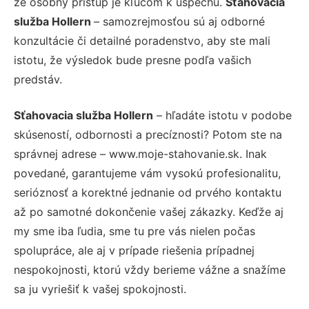
že osobný prístup je kľúčom k úspechu.
Sťahovacia
služba Hollern
– samozrejmosťou sú aj odborné
konzultácie či detailné poradenstvo, aby ste mali
istotu, že výsledok bude presne podľa vašich
predstáv.
Sťahovacia služba Hollern
– hľadáte istotu v podobe
skúseností, odbornosti a precíznosti? Potom ste na
správnej adrese – www.moje-stahovanie.sk. Inak
povedané, garantujeme vám vysokú profesionalitu,
serióznosť a korektné jednanie od prvého kontaktu
až po samotné dokončenie vašej zákazky. Keďže aj
my sme iba ľudia, sme tu pre vás nielen počas
spolupráce, ale aj v prípade riešenia prípadnej
nespokojnosti, ktorú vždy berieme vážne a snažíme
sa ju vyriešiť k vašej spokojnosti.