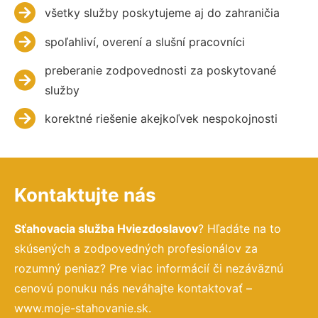
všetky služby poskytujeme aj do zahraničia
spoľahliví, overení a slušní pracovníci
preberanie zodpovednosti za poskytované
služby
korektné riešenie akejkoľvek nespokojnosti
Kontaktujte nás
Sťahovacia služba Hviezdoslavov
? Hľadáte na to
skúsených a zodpovedných profesionálov za
rozumný peniaz? Pre viac informácií či nezáväznú
cenovú ponuku nás neváhajte kontaktovať –
www.moje-stahovanie.sk.