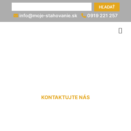
HĽADAŤ
info@moje-stahovanie.sk
0919 221 257
Sťahovacie služby
Kvetoslavov
KONTAKTUJTE NÁS