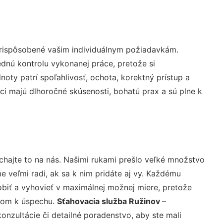
prispôsobené vašim individuálnym požiadavkám.
lednú kontrolu vykonanej práce, pretože si
ty patrí spoľahlivosť, ochota, korektný prístup a
i majú dlhoročné skúsenosti, bohatú prax a sú plne k
chajte to na nás. Našimi rukami prešlo veľké množstvo
veľmi radi, ak sa k nim pridáte aj vy. Každému
biť a vyhovieť v maximálnej možnej miere, pretože
účom k úspechu.
Sťahovacia služba Ružinov
–
nzultácie či detailné poradenstvo, aby ste mali