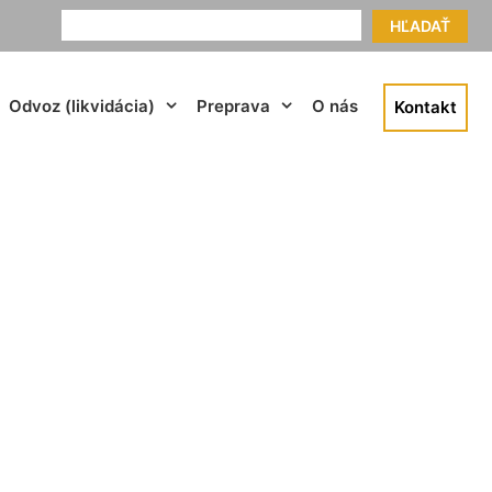
HĽADAŤ
Odvoz (likvidácia)
Preprava
O nás
Kontakt
inov