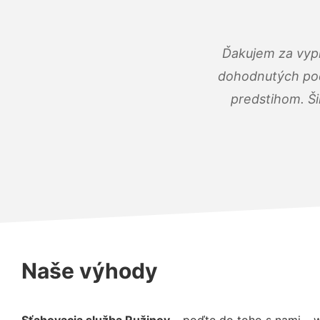
Ďakujem za vypr
dohodnutých podm
predstihom. Ši
Naše výhody
Sťahovacia služba Ružinov
– poďte do toho s nami – 