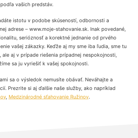
 podľa vašich predstáv.
adáte istotu v podobe skúseností, odbornosti a
vnej adrese – www.moje-stahovanie.sk. Inak povedané,
nalitu, serióznosť a korektné jednanie od prvého
nie vašej zákazky. Keďže aj my sme iba ľudia, sme tu
 ale aj v prípade riešenia prípadnej nespokojnosti,
me sa ju vyriešiť k vašej spokojnosti.
nami sa o výsledok nemusíte obávať. Neváhajte a
ií. Prezrite si aj ďalšie naše služby, ako napríklad
nov
,
Medzinárodné sťahovanie Ružinov
.