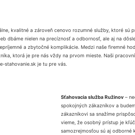
lne, kvalitné a zároveň cenovo rozumné služby, ktoré sú 
užieb dbáme nielen na precíznosť a odbornosť, ale aj na dôs
ríjemné a zbytočné komplikácie. Medzi naše firemné hodno
ka, ktorá je pre nás vždy na prvom mieste. Naši pracovníc
stahovanie.sk je tu pre vás.
Sťahovacia služba Ružinov
– ne
spokojných zákazníkov a budeme 
zákazníkovi sa snažíme prispôso
vieme, že osobný prístup je kľ
samozrejmosťou sú aj odborné ko