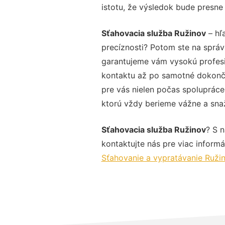
istotu, že výsledok bude presne
Sťahovacia služba Ružinov
– hľ
precíznosti? Potom ste na sprá
garantujeme vám vysokú profesio
kontaktu až po samotné dokonče
pre vás nielen počas spolupráce,
ktorú vždy berieme vážne a snaží
Sťahovacia služba Ružinov
? S 
kontaktujte nás pre viac informác
Sťahovanie a vypratávanie Ruži