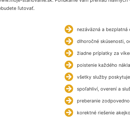
budete ľutovať.
nezáväzná a bezplatná 
dlhoročné skúsenosti, 
žiadne príplatky za víke
poistenie každého nákl
všetky služby poskytuje
spoľahliví, overení a slu
preberanie zodpovednos
korektné riešenie akejk