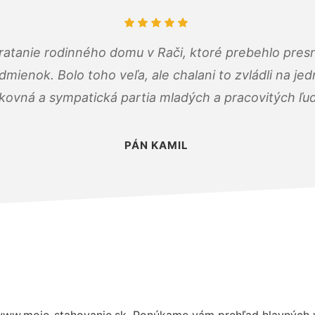
atanie rodinného domu v Rači, ktoré prebehlo pres
ienok. Bolo toho veľa, ale chalani to zvládli na je
kovná a sympatická partia mladých a pracovitých ľu
PÁN KAMIL
www.moje-stahovanie.sk. Ponúkame vám prehľad hlavných v