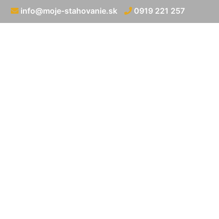
info@moje-stahovanie.sk
0919 221 257
Sťah