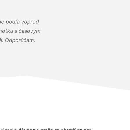
ne podľa vopred
dnotku s časovým
dí. Odporúčam.
ýhod a dôvodov, prečo sa obrátiť na nás.