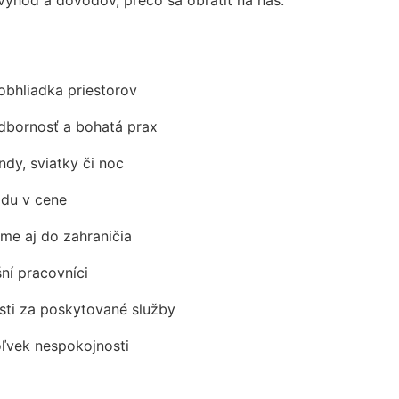
obhliadka priestorov
odbornosť a bohatá prax
ndy, sviatky či noc
adu v cene
me aj do zahraničia
šní pracovníci
ti za poskytované služby
oľvek nespokojnosti