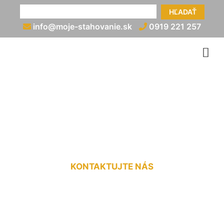
HĽADAŤ
info@moje-stahovanie.sk
0919 221 257
Sťahovanie cenník
Schönabrun
KONTAKTUJTE NÁS