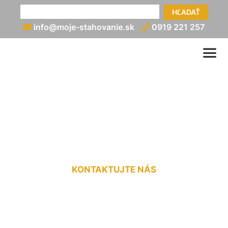
HĽADAŤ
info@moje-stahovanie.sk
0919 221 257
Sťahovanie cenník
Tomášov
KONTAKTUJTE NÁS