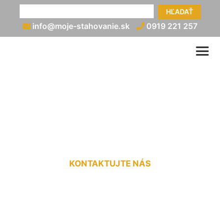
HĽADAŤ
info@moje-stahovanie.sk
0919 221 257
Sťahovanie cenník
Záhorská Bystrica
KONTAKTUJTE NÁS