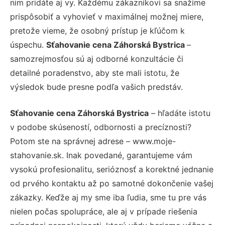
nim pridáte aj vy. Každému zákazníkovi sa snažíme
prispôsobiť a vyhovieť v maximálnej možnej miere,
pretože vieme, že osobný prístup je kľúčom k
úspechu.
Sťahovanie cena Záhorská Bystrica
–
samozrejmosťou sú aj odborné konzultácie či
detailné poradenstvo, aby ste mali istotu, že
výsledok bude presne podľa vašich predstáv.
Sťahovanie cena Záhorská Bystrica
– hľadáte istotu
v podobe skúseností, odbornosti a precíznosti?
Potom ste na správnej adrese – www.moje-
stahovanie.sk. Inak povedané, garantujeme vám
vysokú profesionalitu, serióznosť a korektné jednanie
od prvého kontaktu až po samotné dokončenie vašej
zákazky. Keďže aj my sme iba ľudia, sme tu pre vás
nielen počas spolupráce, ale aj v prípade riešenia