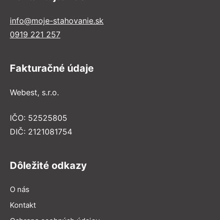
info@moje-stahovanie.sk
0919 221 257
Fakturačné údaje
Webest, s.r.o.
IČO: 52525805
DIČ: 2121081754
Dôležité odkazy
O nás
Kontakt