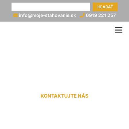
HĽADAŤ
info@moje-stahovanie.sk
0919 221 257
Sťahovanie ťažkých
bremien Chorvátsky Grob
KONTAKTUJTE NÁS