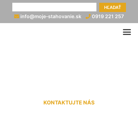
HĽADAŤ
info@moje-stahovanie.sk
0919 221 257
Sťahovanie ťažkých
bremien Rovinka
KONTAKTUJTE NÁS