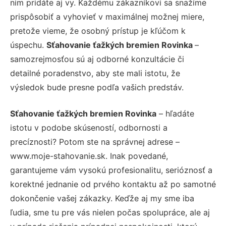
nim pridáte aj vy. Každému zákazníkovi sa snažíme
prispôsobiť a vyhovieť v maximálnej možnej miere,
pretože vieme, že osobný prístup je kľúčom k
úspechu.
Sťahovanie ťažkých bremien Rovinka
–
samozrejmosťou sú aj odborné konzultácie či
detailné poradenstvo, aby ste mali istotu, že
výsledok bude presne podľa vašich predstáv.
Sťahovanie ťažkých bremien Rovinka
– hľadáte
istotu v podobe skúseností, odbornosti a
precíznosti? Potom ste na správnej adrese –
www.moje-stahovanie.sk. Inak povedané,
garantujeme vám vysokú profesionalitu, serióznosť a
korektné jednanie od prvého kontaktu až po samotné
dokončenie vašej zákazky. Keďže aj my sme iba
ľudia, sme tu pre vás nielen počas spolupráce, ale aj