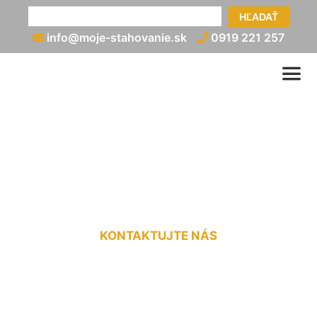
HĽADAŤ
info@moje-stahovanie.sk
0919 221 257
Vypratanie bytu cena
Dúbravka
KONTAKTUJTE NÁS