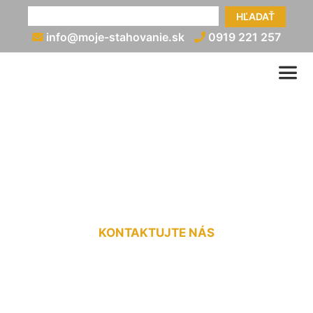
HĽADAŤ
info@moje-stahovanie.sk
0919 221 257
Vypratávanie bytov
Dúbravka
KONTAKTUJTE NÁS