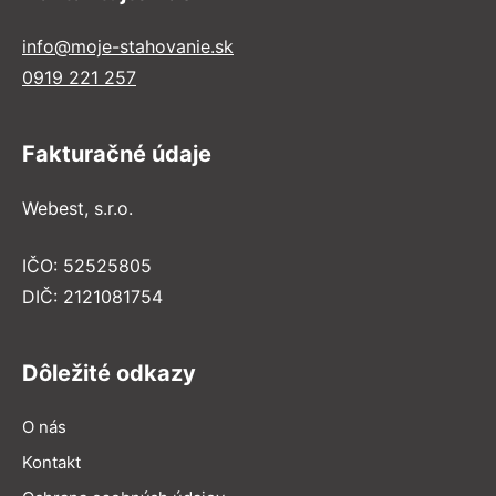
info@moje-stahovanie.sk
0919 221 257
Fakturačné údaje
Webest, s.r.o.
IČO: 52525805
DIČ: 2121081754
Dôležité odkazy
O nás
Kontakt