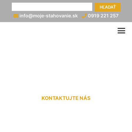
HĽADAŤ
info@moje-stahovanie.sk
0919 221 257
Vypratávanie bytov
Hainburg an der Donau
KONTAKTUJTE NÁS