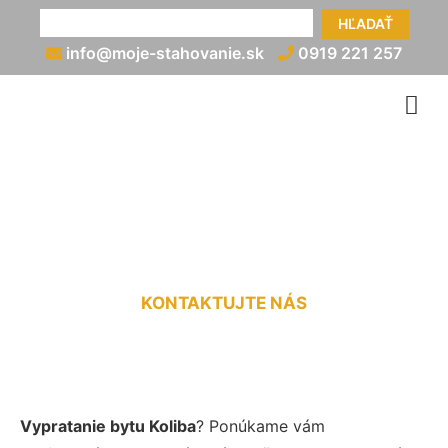
HĽADAŤ
info@moje-stahovanie.sk
0919 221 257
Vypratávanie bytov Koliba
KONTAKTUJTE NÁS
Vypratanie bytu Koliba
? Ponúkame vám