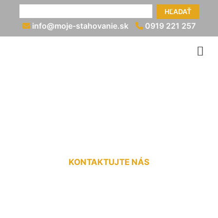
HĽADAŤ
info@moje-stahovanie.sk
0919 221 257
Vypratanie bytu po kúpe
Bad Deutsch-Alterburg
KONTAKTUJTE NÁS