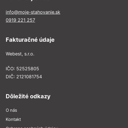
info@moje-stahovanie.sk
0919 221 257
Fakturačné údaje
Webest, s.r.o.
IČO: 52525805
DIČ: 2121081754
Dôležité odkazy
O nás
Kontakt