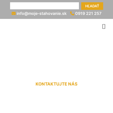
HĽADAŤ
info@moje-stahovanie.sk
0919 221 257
Vypratanie bytu po kúpe
Lamač
KONTAKTUJTE NÁS