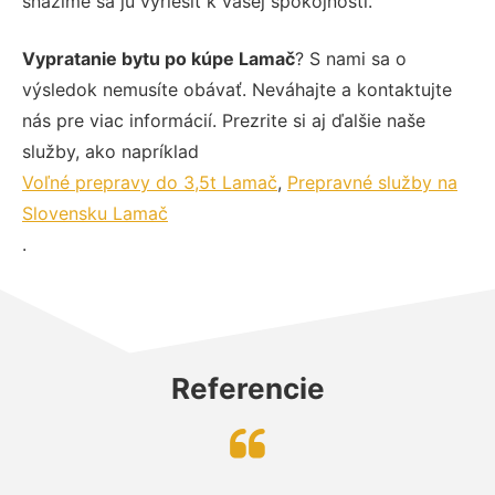
snažíme sa ju vyriešiť k vašej spokojnosti.
Vypratanie bytu po kúpe Lamač
? S nami sa o
výsledok nemusíte obávať. Neváhajte a kontaktujte
nás pre viac informácií. Prezrite si aj ďalšie naše
služby, ako napríklad
Voľné prepravy do 3,5t Lamač
,
Prepravné služby na
Slovensku Lamač
.
Referencie