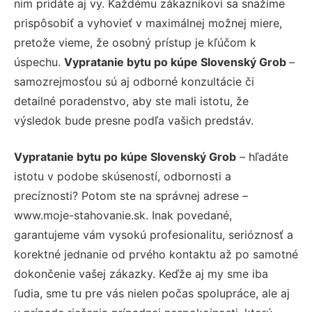
nim pridáte aj vy. Každému zákazníkovi sa snažíme
prispôsobiť a vyhovieť v maximálnej možnej miere,
pretože vieme, že osobný prístup je kľúčom k
úspechu.
Vypratanie bytu po kúpe Slovenský Grob
–
samozrejmosťou sú aj odborné konzultácie či
detailné poradenstvo, aby ste mali istotu, že
výsledok bude presne podľa vašich predstáv.
Vypratanie bytu po kúpe Slovenský Grob
– hľadáte
istotu v podobe skúseností, odbornosti a
precíznosti? Potom ste na správnej adrese –
www.moje-stahovanie.sk. Inak povedané,
garantujeme vám vysokú profesionalitu, serióznosť a
korektné jednanie od prvého kontaktu až po samotné
dokončenie vašej zákazky. Keďže aj my sme iba
ľudia, sme tu pre vás nielen počas spolupráce, ale aj