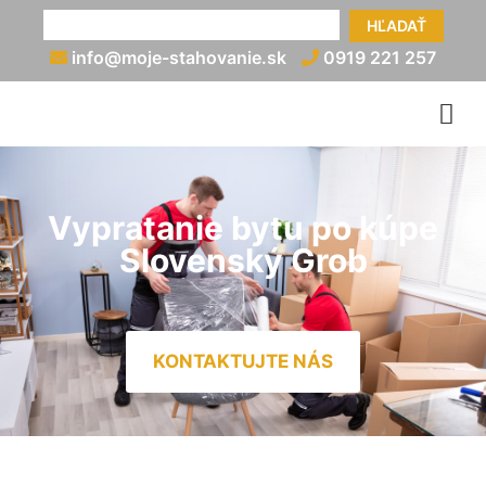
HĽADAŤ
info@moje-stahovanie.sk
0919 221 257
Vypratanie bytu po kúpe
Slovenský Grob
KONTAKTUJTE NÁS