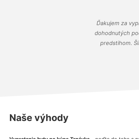
Ďakujem za vypr
dohodnutých podm
predstihom. Ši
Naše výhody
Vypratanie bytu po kúpe Trnávka
– poďte do toho s n