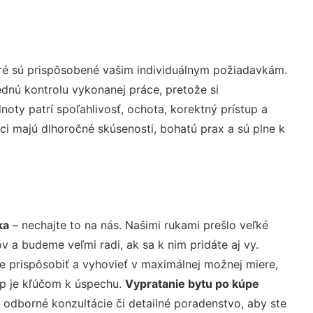
ré sú prispôsobené vašim individuálnym požiadavkám.
lednú kontrolu vykonanej práce, pretože si
ty patrí spoľahlivosť, ochota, korektný prístup a
i majú dlhoročné skúsenosti, bohatú prax a sú plne k
ka
– nechajte to na nás. Našimi rukami prešlo veľké
a budeme veľmi radi, ak sa k nim pridáte aj vy.
 prispôsobiť a vyhovieť v maximálnej možnej miere,
up je kľúčom k úspechu.
Vypratanie bytu po kúpe
 odborné konzultácie či detailné poradenstvo, aby ste