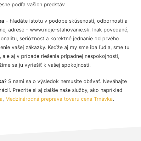
resne podľa vašich predstáv.
ka
– hľadáte istotu v podobe skúseností, odbornosti a
vnej adrese – www.moje-stahovanie.sk. Inak povedané,
nalitu, serióznosť a korektné jednanie od prvého
nie vašej zákazky. Keďže aj my sme iba ľudia, sme tu
 ale aj v prípade riešenia prípadnej nespokojnosti,
me sa ju vyriešiť k vašej spokojnosti.
ka
? S nami sa o výsledok nemusíte obávať. Neváhajte
ácií. Prezrite si aj ďalšie naše služby, ako napríklad
a
,
Medzinárodná preprava tovaru cena Trnávka
.