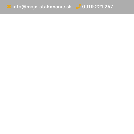
info@moje-stahovanie.sk
0919 221 257
Vyprata