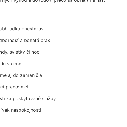
obhliadka priestorov
odbornosť a bohatá prax
ndy, sviatky či noc
adu v cene
me aj do zahraničia
šní pracovníci
ti za poskytované služby
oľvek nespokojnosti