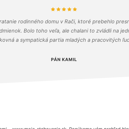
atanie rodinného domu v Rači, ktoré prebehlo pres
ienok. Bolo toho veľa, ale chalani to zvládli na je
kovná a sympatická partia mladých a pracovitých ľu
PÁN KAMIL
ami – www.moje-stahovanie.sk. Ponúkame vám prehľad hlav