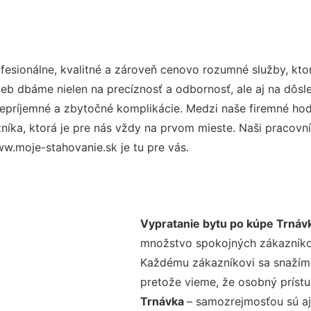
esionálne, kvalitné a zároveň cenovo rozumné služby, kto
užieb dbáme nielen na precíznosť a odbornosť, ale aj na dôs
ríjemné a zbytočné komplikácie. Medzi naše firemné hodno
ka, ktorá je pre nás vždy na prvom mieste. Naši pracovníc
w.moje-stahovanie.sk je tu pre vás.
Vypratanie bytu po kúpe Trnáv
množstvo spokojných zákazníkov 
Každému zákazníkovi sa snažíme
pretože vieme, že osobný príst
Trnávka
– samozrejmosťou sú aj