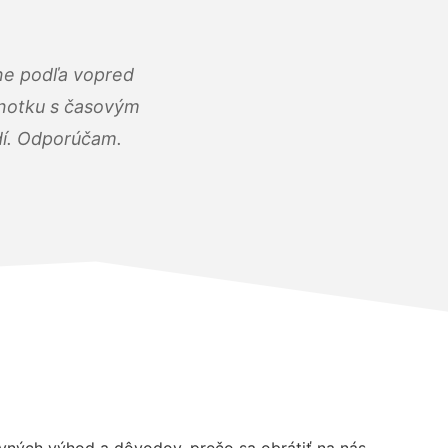
ne podľa vopred
dnotku s časovým
dí. Odporúčam.
ných výhod a dôvodov, prečo sa obrátiť na nás.