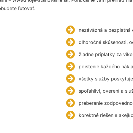
budete ľutovať.
nezáväzná a bezplatná 
dlhoročné skúsenosti, 
žiadne príplatky za víke
poistenie každého nákl
všetky služby poskytuje
spoľahliví, overení a slu
preberanie zodpovednos
korektné riešenie akejk