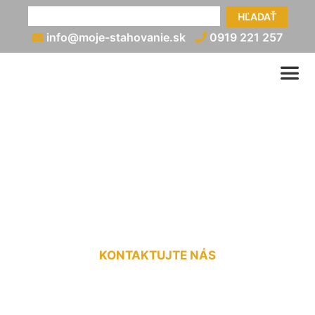
HĽADAŤ
info@moje-stahovanie.sk
0919 221 257
Vypratanie bytu po
skončení nájmu Deutsch
Jahrndorf
KONTAKTUJTE NÁS