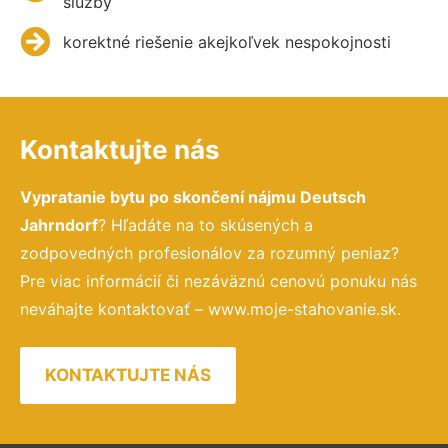
služby
korektné riešenie akejkoľvek nespokojnosti
Kontaktujte nás
Vypratanie bytu po skončení nájmu Deutsch
Jahrndorf
? Hľadáte na to skúsených a
zodpovedných profesionálov za rozumný peniaz?
Pre viac informácií či nezáväznú cenovú ponuku nás
neváhajte kontaktovať – www.moje-stahovanie.sk.
KONTAKTUJTE NÁS