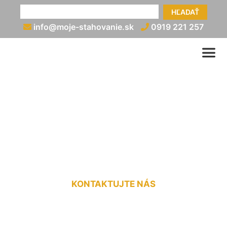
HĽADAŤ
info@moje-stahovanie.sk
0919 221 257
Vypratanie bytu po
skončení nájmu Ivanka pri
Dunaji
KONTAKTUJTE NÁS