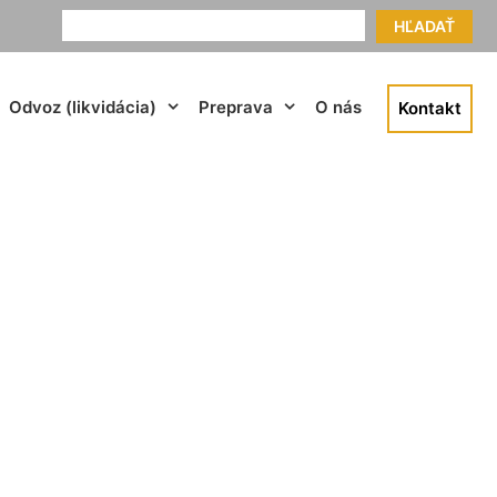
HĽADAŤ
Odvoz (likvidácia)
Preprava
O nás
Kontakt
u Karlova Ves