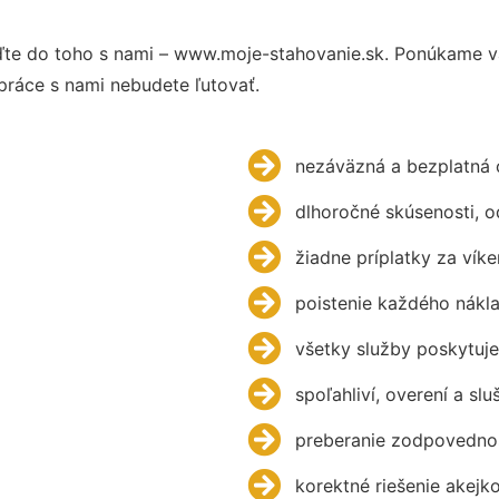
te do toho s nami – www.moje-stahovanie.sk. Ponúkame v
práce s nami nebudete ľutovať.
nezáväzná a bezplatná 
dlhoročné skúsenosti, 
žiadne príplatky za víke
poistenie každého nákl
všetky služby poskytuje
spoľahliví, overení a slu
preberanie zodpovednos
korektné riešenie akejk