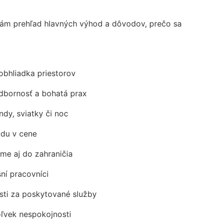
ám prehľad hlavných výhod a dôvodov, prečo sa
obhliadka priestorov
odbornosť a bohatá prax
ndy, sviatky či noc
adu v cene
me aj do zahraničia
šní pracovníci
ti za poskytované služby
oľvek nespokojnosti