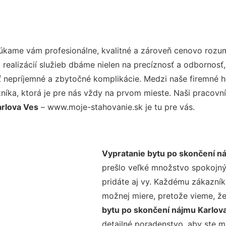
úkame vám profesionálne, kvalitné a zároveň cenovo rozum
realizácií služieb dbáme nielen na precíznosť a odbornosť,
nepríjemné a zbytočné komplikácie. Medzi naše firemné hod
ka, ktorá je pre nás vždy na prvom mieste. Naši pracovníc
arlova Ves
– www.moje-stahovanie.sk je tu pre vás.
Vypratanie bytu po skončení n
prešlo veľké množstvo spokojný
pridáte aj vy. Každému zákazník
možnej miere, pretože vieme, ž
bytu po skončení nájmu Karlov
detailné poradenstvo, aby ste m