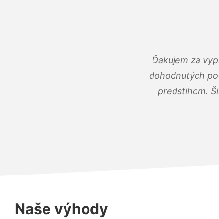
Ďakujem za vypr
dohodnutých podm
predstihom. Ši
Naše výhody