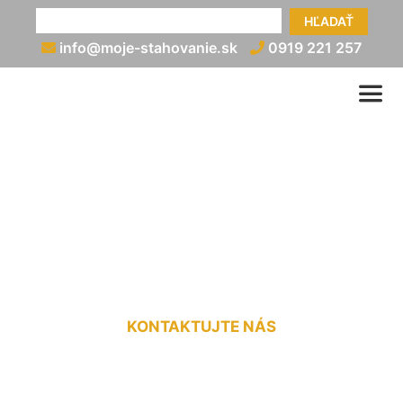
HĽADAŤ
info@moje-stahovanie.sk
0919 221 257
Vypratanie bytu po
skončení nájmu
Kvetoslavov
KONTAKTUJTE NÁS