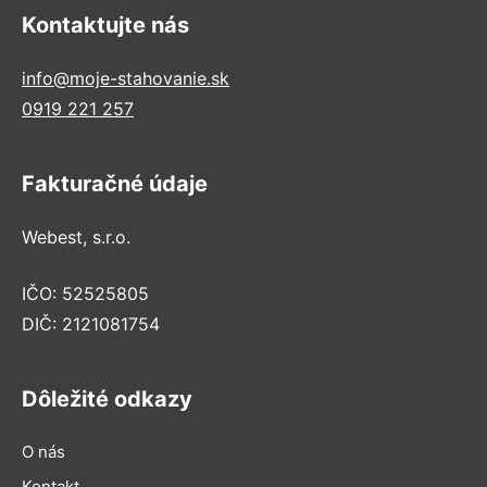
Kontaktujte nás
info@moje-stahovanie.sk
0919 221 257
Fakturačné údaje
Webest, s.r.o.
IČO: 52525805
DIČ: 2121081754
Dôležité odkazy
O nás
Kontakt