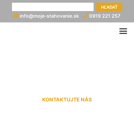
HĽADAŤ
info@moje-stahovanie.sk
0919 221 257
Vypratanie bytu po
skončení nájmu Miloslavov
KONTAKTUJTE NÁS