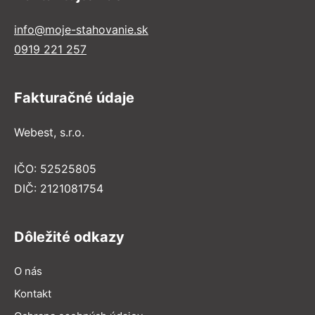
info@moje-stahovanie.sk
0919 221 257
Fakturačné údaje
Webest, s.r.o.
IČO: 52525805
DIČ: 2121081754
Dôležité odkazy
O nás
Kontakt