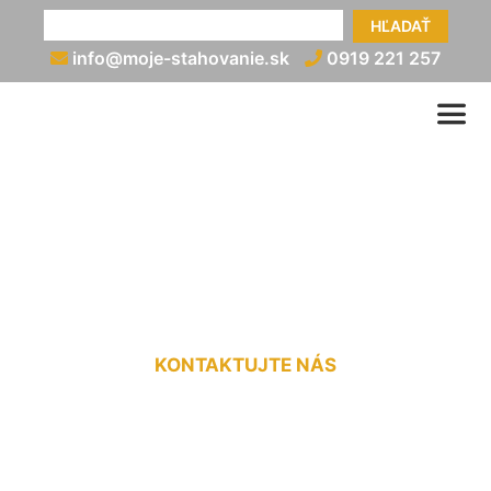
HĽADAŤ
info@moje-stahovanie.sk
0919 221 257
Vypratanie bytu po
skončení nájmu Sandberg
KONTAKTUJTE NÁS