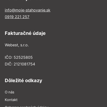
info@moje-stahovanie.sk
0919 221 257
Fakturačné údaje
Webest, s.r.o.
IČO: 52525805
DIČ: 2121081754
Dôležité odkazy
O nás
Kontakt