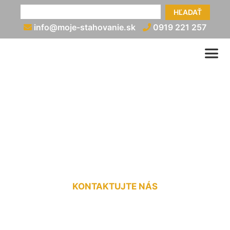
HĽADAŤ
info@moje-stahovanie.sk
0919 221 257
Vypratanie bytu po
skončení nájmu Staré
Mesto
KONTAKTUJTE NÁS