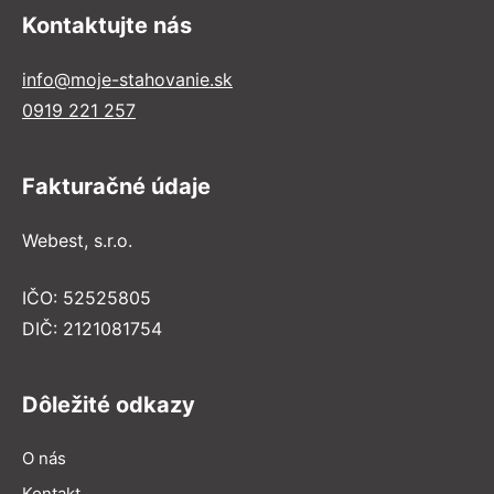
Kontaktujte nás
info@moje-stahovanie.sk
0919 221 257
Fakturačné údaje
Webest, s.r.o.
IČO: 52525805
DIČ: 2121081754
Dôležité odkazy
O nás
Kontakt