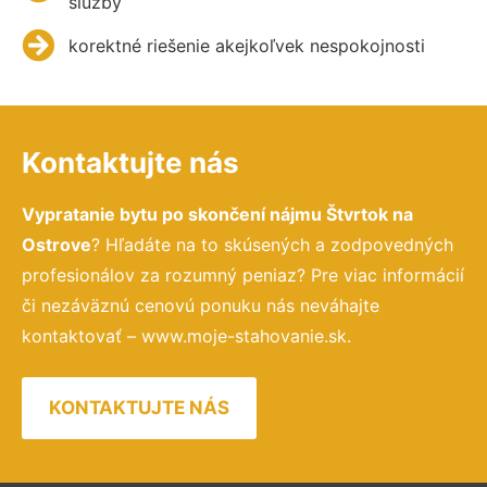
služby
korektné riešenie akejkoľvek nespokojnosti
Kontaktujte nás
Vypratanie bytu po skončení nájmu Štvrtok na
Ostrove
? Hľadáte na to skúsených a zodpovedných
profesionálov za rozumný peniaz? Pre viac informácií
či nezáväznú cenovú ponuku nás neváhajte
kontaktovať – www.moje-stahovanie.sk.
KONTAKTUJTE NÁS