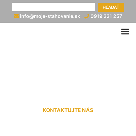
HĽADAŤ
info@moje-stahovanie.sk
0919 221 257
Vypratanie bytu po
skončení nájmu Štvrtok na
Ostrove
KONTAKTUJTE NÁS