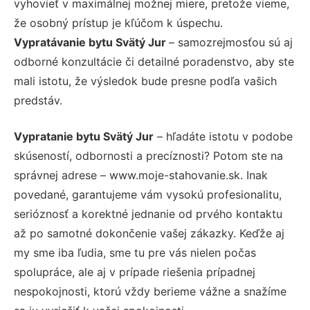
vyhovieť v maximálnej možnej miere, pretože vieme,
že osobný prístup je kľúčom k úspechu.
Vypratávanie bytu Svätý Jur
– samozrejmosťou sú aj
odborné konzultácie či detailné poradenstvo, aby ste
mali istotu, že výsledok bude presne podľa vašich
predstáv.
Vypratanie bytu Svätý Jur
– hľadáte istotu v podobe
skúseností, odbornosti a precíznosti? Potom ste na
správnej adrese – www.moje-stahovanie.sk. Inak
povedané, garantujeme vám vysokú profesionalitu,
serióznosť a korektné jednanie od prvého kontaktu
až po samotné dokončenie vašej zákazky. Keďže aj
my sme iba ľudia, sme tu pre vás nielen počas
spolupráce, ale aj v prípade riešenia prípadnej
nespokojnosti, ktorú vždy berieme vážne a snažíme