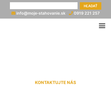
HĽADAŤ
info@moje-stahovanie.sk
0919 221 257
Vypratávanie bytov Svätý
Jur
KONTAKTUJTE NÁS