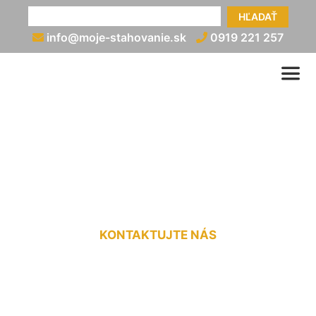
HĽADAŤ
info@moje-stahovanie.sk
0919 221 257
Vypratávanie pivníc cena
Groißenbrunn
KONTAKTUJTE NÁS