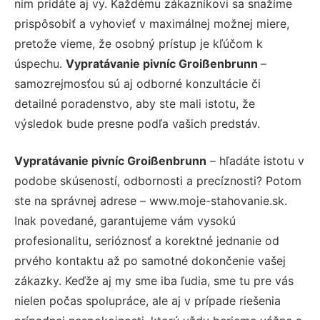
nim pridáte aj vy. Každému zákazníkovi sa snažíme
prispôsobiť a vyhovieť v maximálnej možnej miere,
pretože vieme, že osobný prístup je kľúčom k
úspechu.
Vypratávanie pivníc Groißenbrunn
–
samozrejmosťou sú aj odborné konzultácie či
detailné poradenstvo, aby ste mali istotu, že
výsledok bude presne podľa vašich predstáv.
Vypratávanie pivníc Groißenbrunn
– hľadáte istotu v
podobe skúseností, odbornosti a precíznosti? Potom
ste na správnej adrese – www.moje-stahovanie.sk.
Inak povedané, garantujeme vám vysokú
profesionalitu, serióznosť a korektné jednanie od
prvého kontaktu až po samotné dokončenie vašej
zákazky. Keďže aj my sme iba ľudia, sme tu pre vás
nielen počas spolupráce, ale aj v prípade riešenia