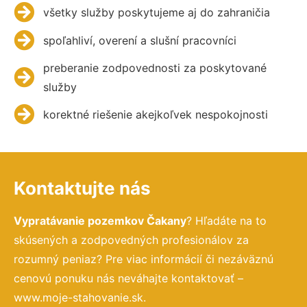
všetky služby poskytujeme aj do zahraničia
spoľahliví, overení a slušní pracovníci
preberanie zodpovednosti za poskytované
služby
korektné riešenie akejkoľvek nespokojnosti
Kontaktujte nás
Vypratávanie pozemkov Čakany
? Hľadáte na to
skúsených a zodpovedných profesionálov za
rozumný peniaz? Pre viac informácií či nezáväznú
cenovú ponuku nás neváhajte kontaktovať –
www.moje-stahovanie.sk.