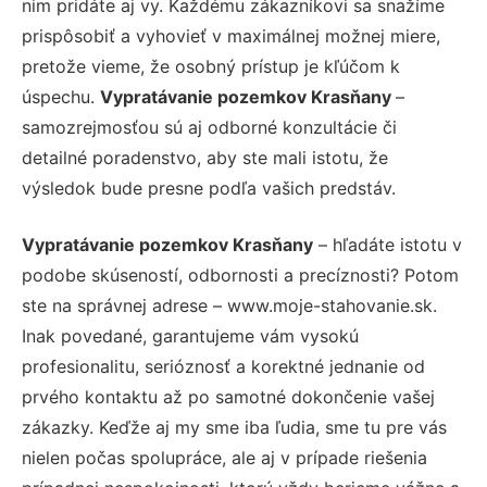
nim pridáte aj vy. Každému zákazníkovi sa snažíme
prispôsobiť a vyhovieť v maximálnej možnej miere,
pretože vieme, že osobný prístup je kľúčom k
úspechu.
Vypratávanie pozemkov Krasňany
–
samozrejmosťou sú aj odborné konzultácie či
detailné poradenstvo, aby ste mali istotu, že
výsledok bude presne podľa vašich predstáv.
Vypratávanie pozemkov Krasňany
– hľadáte istotu v
podobe skúseností, odbornosti a precíznosti? Potom
ste na správnej adrese – www.moje-stahovanie.sk.
Inak povedané, garantujeme vám vysokú
profesionalitu, serióznosť a korektné jednanie od
prvého kontaktu až po samotné dokončenie vašej
zákazky. Keďže aj my sme iba ľudia, sme tu pre vás
nielen počas spolupráce, ale aj v prípade riešenia