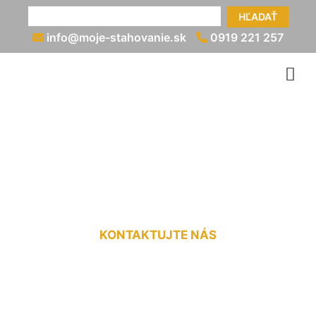
HĽADAŤ
info@moje-stahovanie.sk
0919 221 257
Vypratanie pozemku
Krasňany
KONTAKTUJTE NÁS