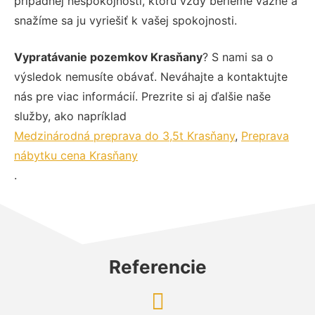
prípadnej nespokojnosti, ktorú vždy berieme vážne a
snažíme sa ju vyriešiť k vašej spokojnosti.
Vypratávanie pozemkov Krasňany
? S nami sa o
výsledok nemusíte obávať. Neváhajte a kontaktujte
nás pre viac informácií. Prezrite si aj ďalšie naše
služby, ako napríklad
Medzinárodná preprava do 3,5t Krasňany
,
Preprava
nábytku cena Krasňany
.
Referencie