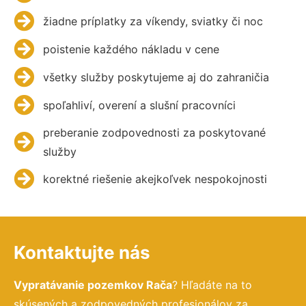
žiadne príplatky za víkendy, sviatky či noc
poistenie každého nákladu v cene
všetky služby poskytujeme aj do zahraničia
spoľahliví, overení a slušní pracovníci
preberanie zodpovednosti za poskytované
služby
korektné riešenie akejkoľvek nespokojnosti
Kontaktujte nás
Vypratávanie pozemkov Rača
? Hľadáte na to
skúsených a zodpovedných profesionálov za