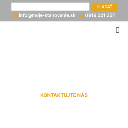
HĽADAŤ
info@moje-stahovanie.sk
0919 221 257
Vypratanie pozemku
Rovinka
KONTAKTUJTE NÁS