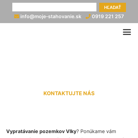
HĽADAŤ
info@moje-stahovanie.sk
0919 221 257
Vypratanie pozemku Vlky
KONTAKTUJTE NÁS
Vypratávanie pozemkov Vlky
? Ponúkame vám